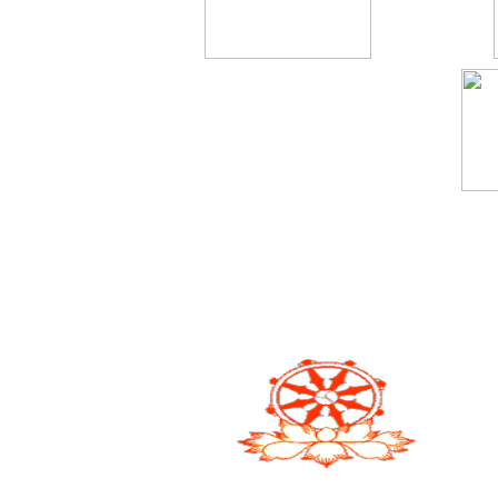
=======
=====
=
=
=======
===