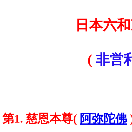
日本六和
(
非営
=
=
—
第1. 慈恩本尊(
阿弥陀佛