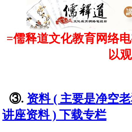
=儒释道文化教育网络电
以观
=
=
=
③.
资料 ( 主要是净
讲座资料 ) 下载专栏
=