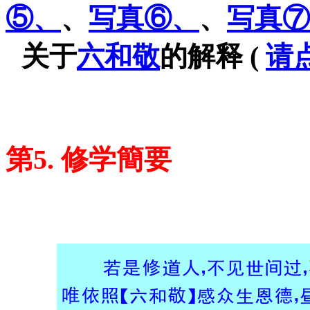
⑤、
、
写真⑥、
、
写真⑦
=
关于
六和敬
的解释 (
请
=
=
=
第5. 修学簡要
=
=