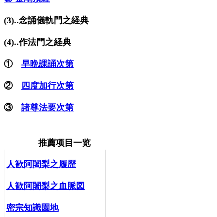
(3)..念誦儀軌門之経典
(4)..作法門之経典
①
早晩課誦次第
②
四度加行次第
③
諸尊法要次第
推薦项目一览
人歓阿闍梨之履歴
人歓阿闍梨之血脈図
密宗知識園地