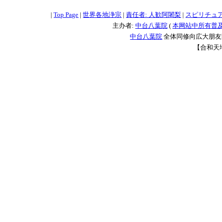
|
Top Page
|
世界各地浄宗
|
責任者: 人歓阿闍梨
|
スピリチュ
主办者:
中台八葉院
(
本网站中所有普
中台八葉院
全体同修向広大朋友問
【合和天