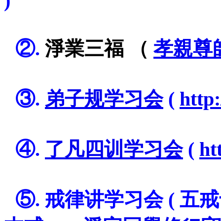
)
=
=
②.
淨業三福 （
孝親尊
=
=
③.
弟子规学习会
(
http
=
=
④.
了凡四训学习会
(
ht
=
=
⑤. 戒律讲学习会 ( 五