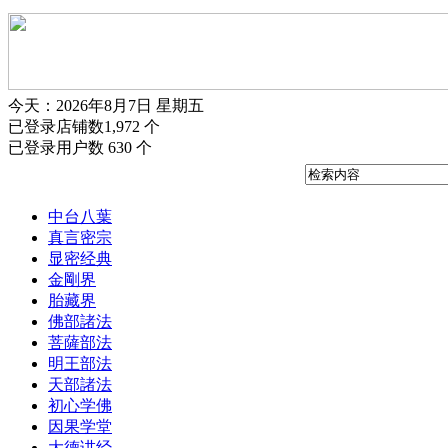
今天：2026年8月7日 星期五
已登录店铺数1,972 个
已登录用户数 630 个
中台八葉
真言密宗
显密经典
金剛界
胎藏界
佛部諸法
菩薩部法
明王部法
天部諸法
初心学佛
因果学堂
大德讲经