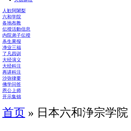
人歓阿闍梨
六和学院
各地布教
伝授活動信息
内院弟子伝授
杀生果报
净业三福
了凡四训
大经演义
大经科注
再讲科注
沙弥律要
佛学问答
恩公上师
开示集锦
首页
» 日本六和浄宗学院