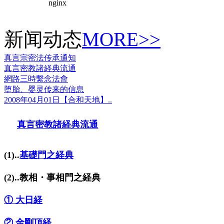
新闻动态
MORE>>
真言宗密法传承通知
真言密教諸経典流通
網路三時繫念法會
堕胎、婴灵传来的信息
2008年04月01日【合和天地】..
真言密教諸経典流通
(1)..
基礎門之経典
(2)..教相・事相門之経典
① 大日経
② 金剛頂経