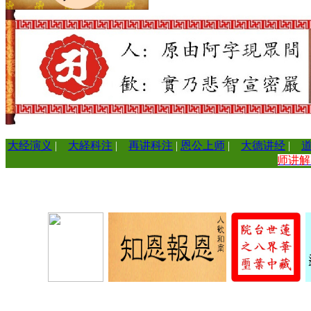
大经演义
|
大経科注
|
再讲科注
|
恩公上师
|
大德讲经
|
师讲
=
=
=