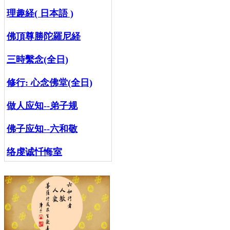
理趣経( 日本語 )
佛頂尊勝陀羅尼経
三時繫念(全日)
修行:
心念佛堂(全日)
做人应知--弟子规
佛子应知--六和敬
络虔诚忏悔室