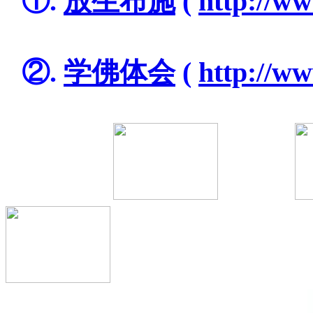
=
①.
放生布施
(
http://ww
=
=
②.
学佛体会
(
http://w
=======
=====