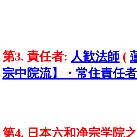
=
=
=
第3. 責任者:
人歓法師
(
宗中院流】・常住責任者
=
=
=
=
第4. 日本
六和净宗学院之