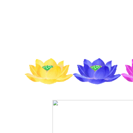
====
=
=
=