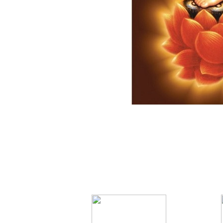
==
==
=