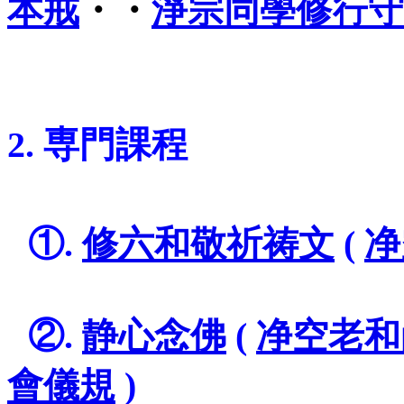
本戒
・・
淨宗同學修行守
=
=
2. 専門課程
=早晚課誦儀規
=
①.
修六和敬祈祷文
(
净
=
=
②.
静心念佛
(
净空老和
會儀規
)