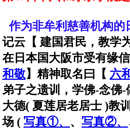
=
=
作为非牟利慈善机构的
记云【 建国君民，教学为
在日本国大阪市受有缘信
和敬
】精神取名曰【
六
弟子之遗训，学佛-念佛-做
大德( 夏莲居老居士 )教
场 (
写真①、
、
写真②
、