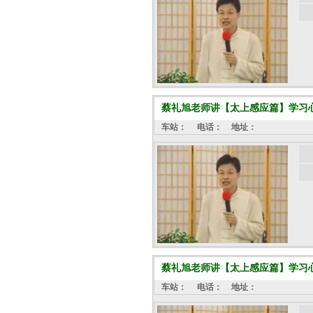
蔡礼旭老师讲【太上感应篇】学习心得
车站：
电话：
地址：
蔡礼旭老师讲【太上感应篇】学习心得
车站：
电话：
地址：