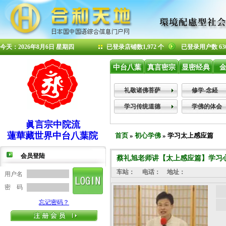
今天：2026年8月6日 星期四
已登录店铺数1,972 个
已登录用户数 63
中台八葉
真言密宗
显密经典
礼敬诸佛菩萨
修学-念経
学习传统道德
学佛的体会
眞言宗中院流
蓮華藏世界中台八葉院
首页
»
初心学佛
» 学习太上感应篇
蔡礼旭老师讲【太上感应篇】学习心得
车站：
电话：
地址：