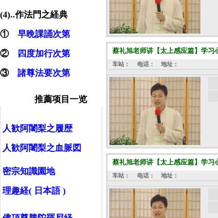
(4)..作法門之経典
①
早晩課誦次第
蔡礼旭老师讲【太上感应篇】学习心得
②
四度加行次第
车站：
电话：
地址：
③
諸尊法要次第
推薦项目一览
人歓阿闍梨之履歴
人歓阿闍梨之血脈図
蔡礼旭老师讲【太上感应篇】学习心得
密宗知識園地
车站：
电话：
地址：
理趣経( 日本語 )