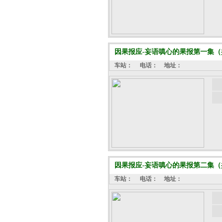
因果报应-妄语嗔心的果报第一集（
车站：
电话：
地址：
因果报应-妄语嗔心的果报第二集（
车站：
电话：
地址：