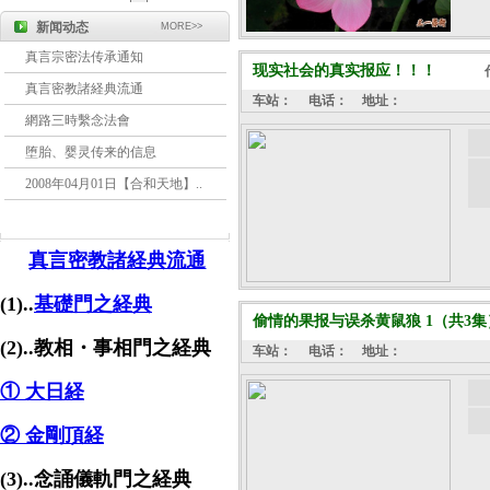
新闻动态
MORE>>
真言宗密法传承通知
现实社会的真实报应！！！
真言密教諸経典流通
车站：
电话：
地址：
網路三時繫念法會
堕胎、婴灵传来的信息
2008年04月01日【合和天地】..
真言密教諸経典流通
(1)..
基礎門之経典
偷情的果报与误杀黄鼠狼 1（共3集
(2)..教相・事相門之経典
车站：
电话：
地址：
① 大日経
② 金剛頂経
(3)..念誦儀軌門之経典