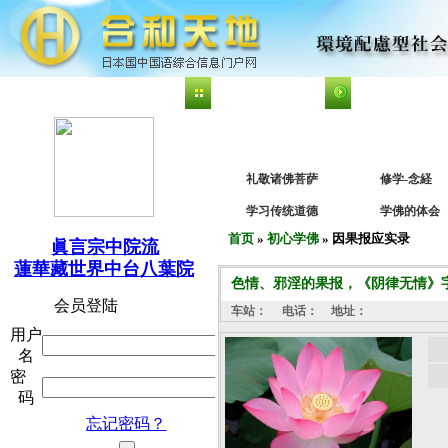
今天：2026年8月6日 星期四
已登录店铺数1,972 个
已登录用户数 63
中台八葉
真言密宗
显密经典
礼敬诸佛菩萨
修学-念経
学习传统道德
学佛的体会
首页
»
初心学佛
» 因果报应实录
眞言宗中院流
蓮華藏世界中台八葉院
色情、邪淫的果报，《阴律无情》字
车站：
电话：
地址：