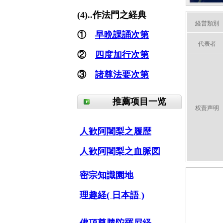
(4)..作法門之経典
経営類別
①
早晩課誦次第
代表者
②
四度加行次第
③
諸尊法要次第
推薦项目一览
权责声明
人歓阿闍梨之履歴
人歓阿闍梨之血脈図
密宗知識園地
理趣経( 日本語 )