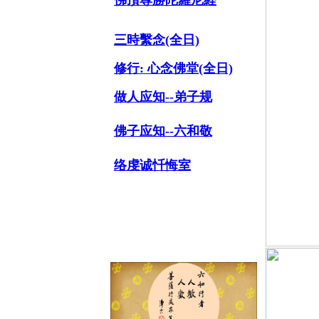
佛頂尊勝陀羅尼経
三時繫念(全日)
修行:
心念佛堂(全日)
做人应知--弟子规
佛子应知--六和敬
络虔诚忏悔室