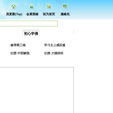
頁更新(Top)
会員登録
设为首页
連絡先
部法
天部諸法
初心学佛
因果学堂
大德讲经
修淨業三福
学习太上感应篇
伝授-中阴解脱
伝授-大德讲经