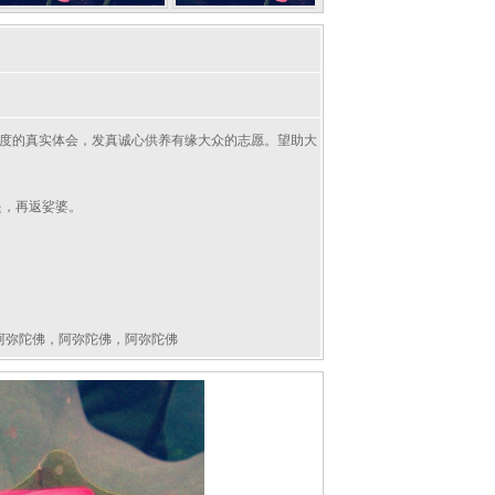
救度的真实体会，发真诚心供养有缘大众的志愿。望助大
提，再返娑婆。
阿弥陀佛，阿弥陀佛，阿弥陀佛