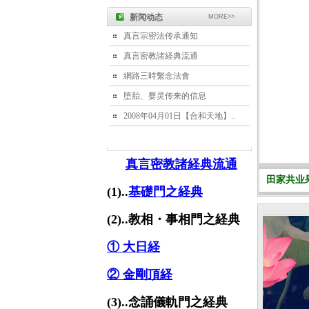
新闻动态
MORE>>
真言宗密法传承通知
真言密教諸経典流通
網路三時繫念法會
堕胎、婴灵传来的信息
2008年04月01日【合和天地】..
真言密教諸経典流通
田家共业果
(1)..
基礎門之経典
(2)..教相・事相門之経典
① 大日経
② 金剛頂経
(3)..念誦儀軌門之経典