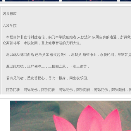
因果报应
六和学院
本栏目并非宣传封建迷信，实乃本学院创始者 人歓法師 依照自身的遭遇，所得
众离苦得乐，永脱轮回，登上健康智慧的光明大道。
愿以此功德回向给 已故父亲 楊文起先生，愿我父 顺登净土，永脱轮回，早证菩
愿以此功德，庄严佛净土，上报四众恩，下济三途苦，
若有见闻者，悉发菩提心，尽此一报身，同生极乐国。
阿弥陀佛，阿弥陀佛，阿弥陀佛，阿弥陀佛，阿弥陀佛，阿弥陀佛，阿弥陀佛，