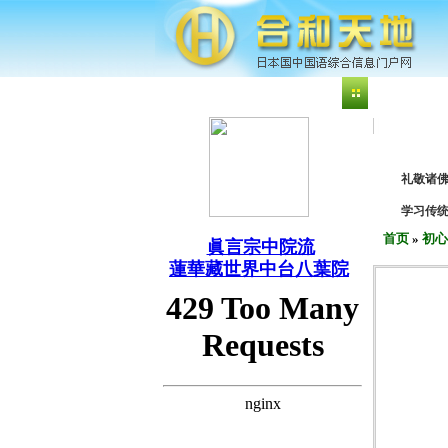
今天：2026年8月7日 星期五
已登录店铺数1,9
中台八葉
礼敬诸
学习传
首页
»
初心
眞言宗中院流
蓮華藏世界中台八葉院