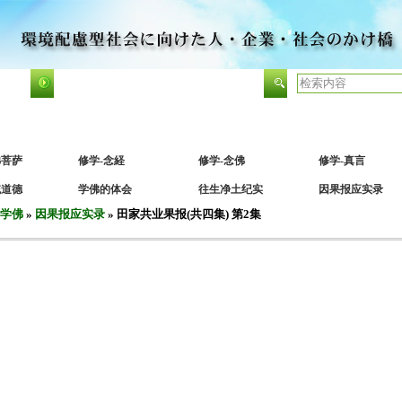
72 个
已登录用户数 630 个
真言密宗
显密经典
金剛界
胎藏界
佛部諸法
菩薩部法
明王
佛菩萨
修学-念経
修学-念佛
修学-真言
统道德
学佛的体会
往生净土纪实
因果报应实录
学佛
»
因果报应实录
» 田家共业果报(共四集) 第2集