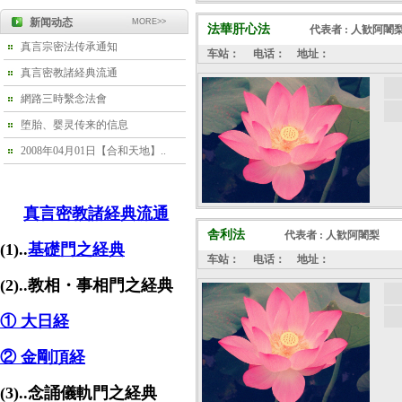
新闻动态
MORE>>
法華肝心法
代表者 : 人歓阿闍
真言宗密法传承通知
车站：
电话：
地址：
真言密教諸経典流通
網路三時繫念法會
堕胎、婴灵传来的信息
2008年04月01日【合和天地】..
真言密教諸経典流通
舎利法
代表者 : 人歓阿闍梨
(1)..
基礎門之経典
车站：
电话：
地址：
(2)..教相・事相門之経典
① 大日経
② 金剛頂経
(3)..念誦儀軌門之経典