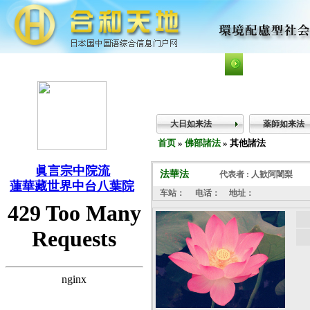
今天：2026年8月6日 星期四
已登录店铺数1,972 个
已登录用户数 63
中台八葉
真言密宗
显密经典
大日如来法
薬師如来法
首页
»
佛部諸法
» 其他諸法
眞言宗中院流
法華法
代表者 : 人歓阿闍梨
蓮華藏世界中台八葉院
车站：
电话：
地址：