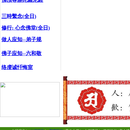
佛頂尊勝陀羅尼経
三時繫念(全日)
修行:
心念佛堂(全日)
做人应知--弟子规
佛子应知--六和敬
络虔诚忏悔室