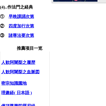
(4)..作法門之経典
①
早晩課誦次第
②
四度加行次第
③
諸尊法要次第
推薦项目一览
人歓阿闍梨之履歴
人歓阿闍梨之血脈図
密宗知識園地
理趣経( 日本語 )