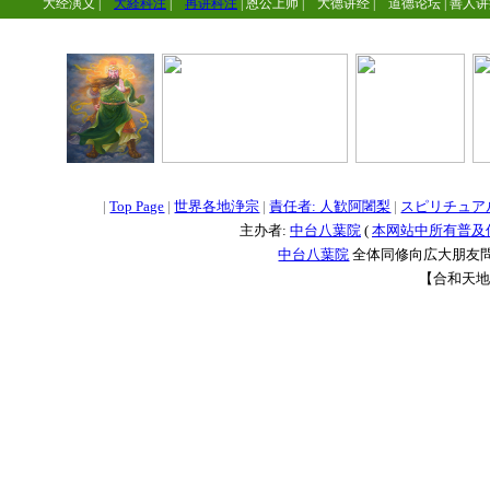
大经演义
|
大経科注
|
再讲科注
|
恩公上师
|
大德讲经
|
道德论坛
|
善人讲
=
=
=
|
Top Page
|
世界各地浄宗
|
責任者: 人歓阿闍梨
|
スピリチュア
主办者:
中台八葉院
(
本网站中所有普及
中台八葉院
全体同修向広大朋友問
【合和天