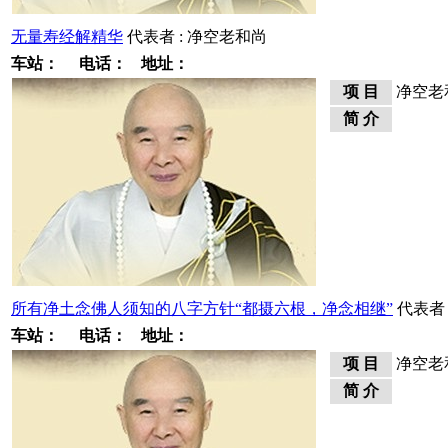
无量寿经解精华
代表者 : 净空老和尚
车站：
电话：
地址：
项 目
净空老
简 介
所有净土念佛人须知的八字方针“都摄六根，净念相继”
代表者 
车站：
电话：
地址：
项 目
净空老
简 介