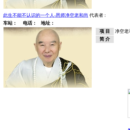
此生不能不认识的一个人-恩师净空老和尚
代表者 :
车站：
电话：
地址：
项 目
净空老
简 介