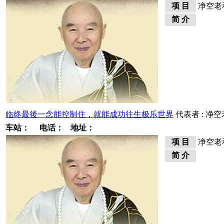
项 目
净空老
简 介
临终最後一念能控制住，就能成功往生极乐世界
代表者 : 净
车站：
电话：
地址：
项 目
净空老
简 介