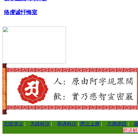
络虔诚忏悔室
大经演义
|
大経科注
|
再讲科注
|
恩公上师
|
大德讲经
|
师讲