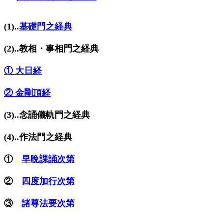
(1)..
基礎門之経典
(2)..教相・事相門之経典
① 大日経
② 金剛頂経
(3)..念誦儀軌門之経典
(4)..作法門之経典
①
早晩課誦次第
②
四度加行次第
③
諸尊法要次第