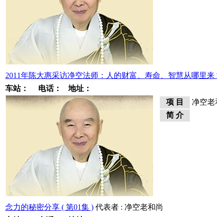
2011年陈大惠采访净空法师：人的财富、寿命、智慧从哪里来？(
车站：
电话：
地址：
项 目
净空老
简 介
念力的秘密分享 ( 第01集 )
代表者 : 净空老和尚