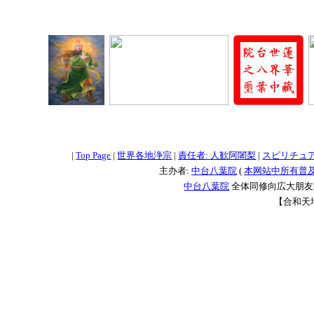
=
=
=
|
Top Page
|
世界各地浄宗
|
責任者: 人歓阿闍梨
|
スピリチュ
主办者:
中台八葉院
(
本网站中所有普
中台八葉院
全体同修向広大朋友問
【合和天