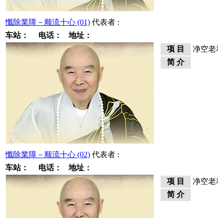
懺除業障－顺流十心 (01)
代表者 :
车站：
电话：
地址：
项 目
净空老
简 介
懺除業障－顺流十心 (02)
代表者 :
车站：
电话：
地址：
项 目
净空老
简 介