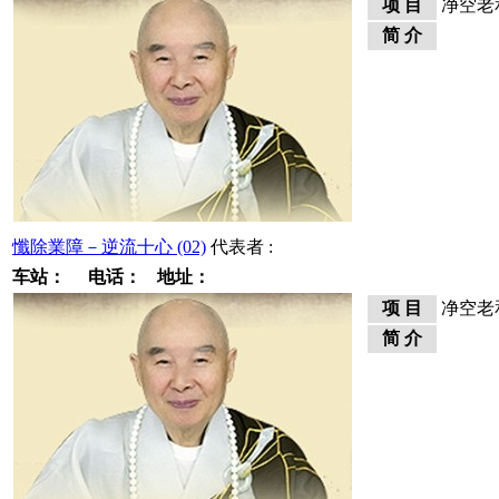
项 目
净空老
简 介
懺除業障－逆流十心 (02)
代表者 :
车站：
电话：
地址：
项 目
净空老
简 介