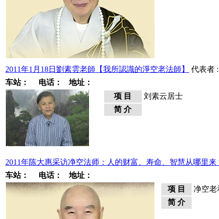
2011年1月18日劉素雲老師【我所認識的淨空老法師】
代表者 :
车站：
电话：
地址：
项 目
刘素云居士
简 介
2011年陈大惠采访净空法师：人的财富、寿命、智慧从哪里来？(
车站：
电话：
地址：
项 目
净空老
简 介