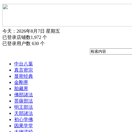
今天：2026年8月7日 星期五
已登录店铺数1,972 个
已登录用户数 630 个
中台八葉
真言密宗
显密经典
金剛界
胎藏界
佛部諸法
菩薩部法
明王部法
天部諸法
初心学佛
因果学堂
大德讲经