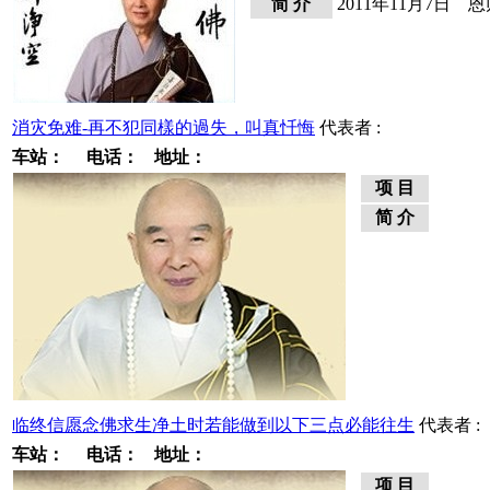
简 介
2011年11月7日
消灾免难-再不犯同樣的過失，叫真忏悔
代表者 :
车站：
电话：
地址：
项 目
简 介
临终信愿念佛求生净土时若能做到以下三点必能往生
代表者 :
车站：
电话：
地址：
项 目