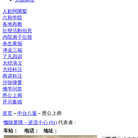
人歓阿闍梨
六和学院
各地布教
伝授活動信息
内院弟子伝授
杀生果报
净业三福
了凡四训
大经演义
大经科注
再讲科注
沙弥律要
佛学问答
恩公上师
开示集锦
首页
»
中台八葉
» 恩公上师
懺除業障－逆流十心 (01)
代表者 :
车站：
电话：
地址：