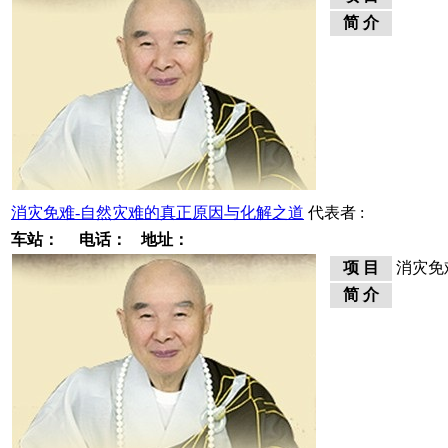
简 介
消灾免难-自然灾难的真正原因与化解之道
代表者 :
车站：
电话：
地址：
项 目
消灾免
简 介