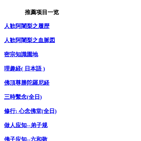
推薦项目一览
人歓阿闍梨之履歴
人歓阿闍梨之血脈図
密宗知識園地
理趣経( 日本語 )
佛頂尊勝陀羅尼経
三時繫念(全日)
修行:
心念佛堂(全日)
做人应知--弟子规
佛子应知--六和敬