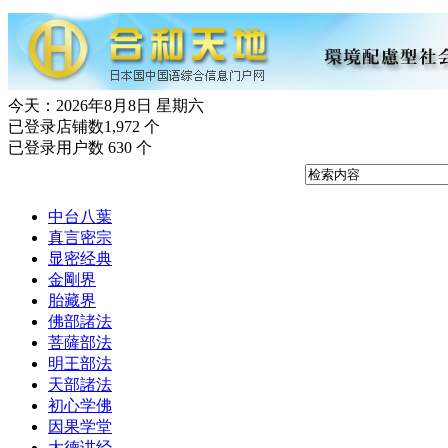
今天：2026年8月8日 星期六
已登录店铺数1,972 个
已登录用户数 630 个
中台八葉
真言密宗
显密经典
金剛界
胎藏界
佛部諸法
菩薩部法
明王部法
天部諸法
初心学佛
因果学堂
大德讲经