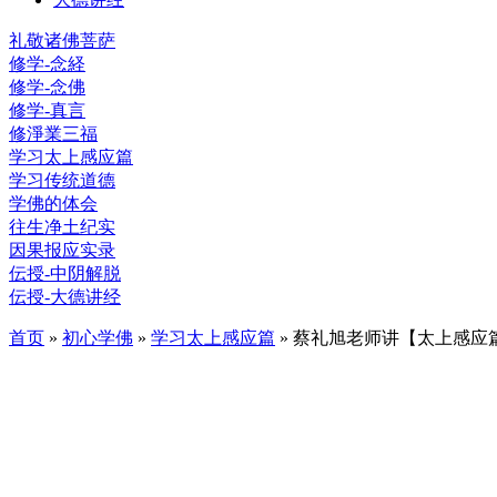
礼敬诸佛菩萨
修学-念経
修学-念佛
修学-真言
修淨業三福
学习太上感应篇
学习传统道德
学佛的体会
往生净土纪实
因果报应实录
伝授-中阴解脱
伝授-大德讲经
首页
»
初心学佛
»
学习太上感应篇
» 蔡礼旭老师讲【太上感应篇