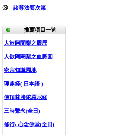
③
諸尊法要次第
推薦项目一览
人歓阿闍梨之履歴
人歓阿闍梨之血脈図
密宗知識園地
理趣経( 日本語 )
佛頂尊勝陀羅尼経
三時繫念(全日)
修行:
心念佛堂(全日)