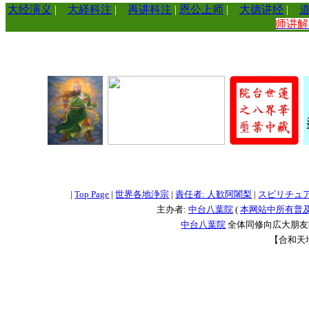
大经演义
|
大経科注
|
再讲科注
|
恩公上师
|
大德讲经
|
师讲
=
=
=
|
Top Page
|
世界各地浄宗
|
責任者: 人歓阿闍梨
|
スピリチュ
主办者:
中台八葉院
(
本网站中所有普
中台八葉院
全体同修向広大朋友問
【合和天