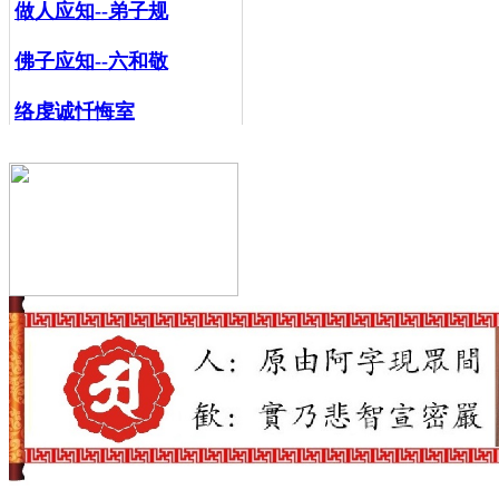
做人应知--弟子规
佛子应知--六和敬
络虔诚忏悔室