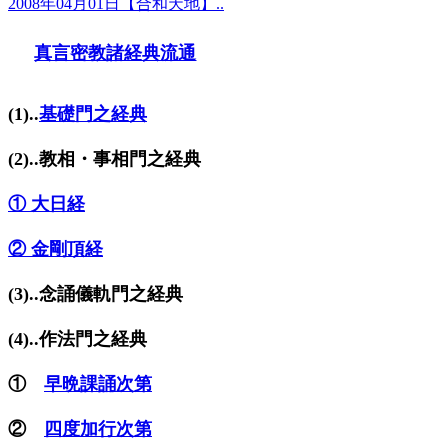
2008年04月01日【合和天地】..
真言密教諸経典流通
(1)..
基礎門之経典
(2)..教相・事相門之経典
① 大日経
② 金剛頂経
(3)..念誦儀軌門之経典
(4)..作法門之経典
①
早晩課誦次第
②
四度加行次第