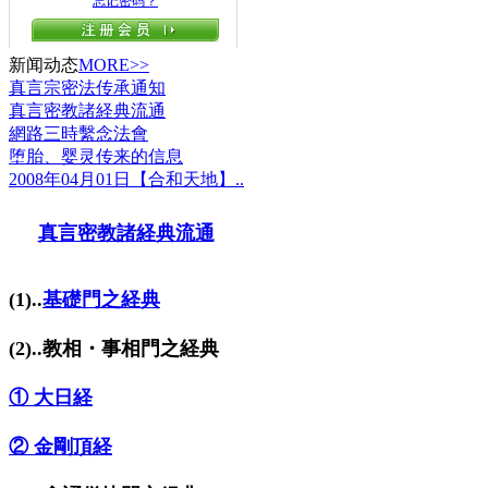
新闻动态
MORE>>
真言宗密法传承通知
真言密教諸経典流通
網路三時繫念法會
堕胎、婴灵传来的信息
2008年04月01日【合和天地】..
真言密教諸経典流通
(1)..
基礎門之経典
(2)..教相・事相門之経典
① 大日経
② 金剛頂経