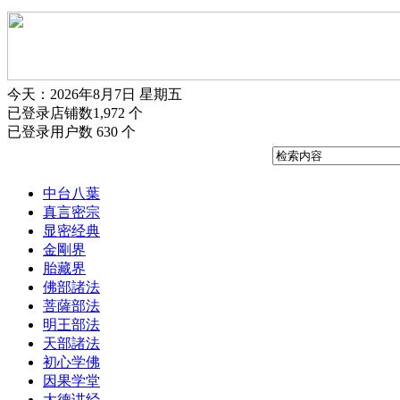
今天：2026年8月7日 星期五
已登录店铺数1,972 个
已登录用户数 630 个
中台八葉
真言密宗
显密经典
金剛界
胎藏界
佛部諸法
菩薩部法
明王部法
天部諸法
初心学佛
因果学堂
大德讲经