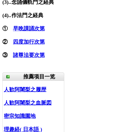
(3)..念誦儀軌門之経典
(4)..作法門之経典
①
早晩課誦次第
②
四度加行次第
③
諸尊法要次第
推薦项目一览
人歓阿闍梨之履歴
人歓阿闍梨之血脈図
密宗知識園地
理趣経( 日本語 )