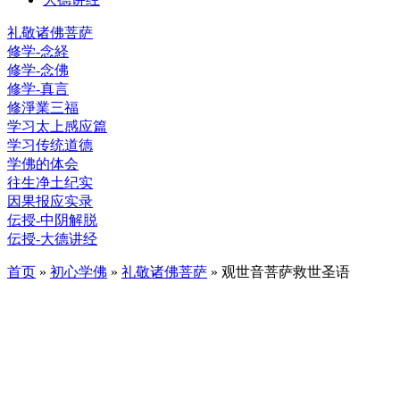
礼敬诸佛菩萨
修学-念経
修学-念佛
修学-真言
修淨業三福
学习太上感应篇
学习传统道德
学佛的体会
往生净土纪实
因果报应实录
伝授-中阴解脱
伝授-大德讲经
首页
»
初心学佛
»
礼敬诸佛菩萨
» 观世音菩萨救世圣语