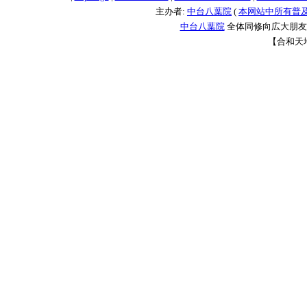
主办者:
中台八葉院
(
本网站中所有普
中台八葉院
全体同修向広大朋友問
【合和天