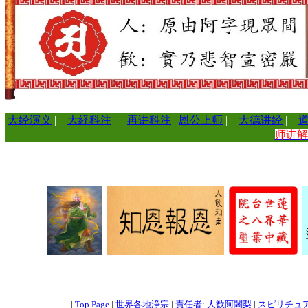
大经演义
|
大経科注
|
再讲科注
|
恩公上师
|
大德讲经
|
师讲
=
=
=
|
Top Page
|
世界各地浄宗
|
責任者: 人歓阿闍梨
|
スピリチュ