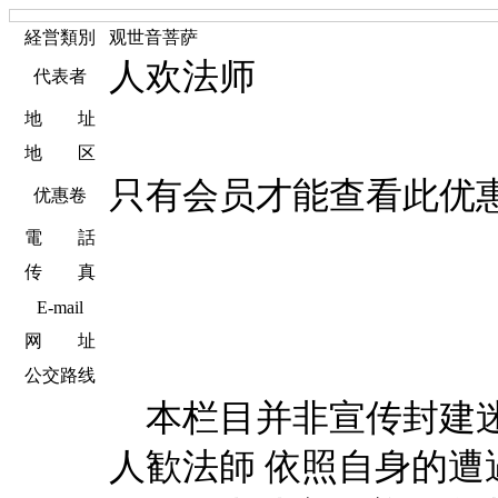
経営類別
观世音菩萨
人欢法师
代表者
地 址
地 区
只有会员才能查看此优
优惠卷
電 話
传 真
E-mail
网 址
公交路线
本栏目并非宣传封建迷
人歓法師 依照自身的遭