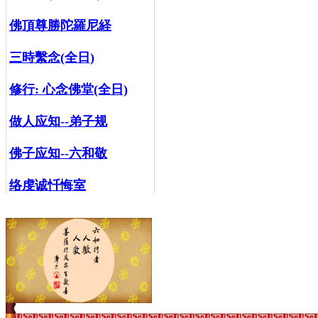
佛頂尊勝陀羅尼経
三時繫念(全日)
修行:
心念佛堂(全日)
做人应知--弟子规
佛子应知--六和敬
络虔诚忏悔室