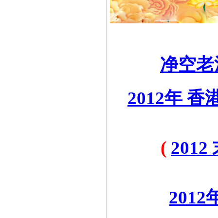
=
=
净空老
=
2012年
=
(
201
=
=
201