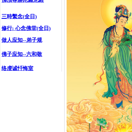
佛頂尊勝陀羅尼経
三時繫念(全日)
修行:
心念佛堂(全日)
做人应知--弟子规
佛子应知--六和敬
络虔诚忏悔室