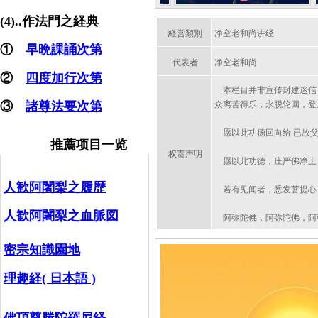
(4)..作法門之経典
経営類別
净空老和尚讲经
①
早晩課誦次第
代表者
净空老和尚
②
四度加行次第
本栏目并非宣传封建迷信，
③
諸尊法要次第
众离苦得乐，永脱轮回，登
愿以此功德回向给 已故父
推薦项目一览
权责声明
愿以此功德，庄严佛净土
人歓阿闍梨之履歴
若有见闻者，悉发菩提心
人歓阿闍梨之血脈図
阿弥陀佛，阿弥陀佛，阿
密宗知識園地
理趣経( 日本語 )