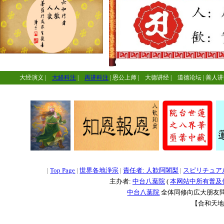
大经演义
|
大経科注
|
再讲科注
|
恩公上师
|
大德讲经
|
道德论坛
|
善人讲
=
=
=
|
Top Page
|
世界各地浄宗
|
責任者: 人歓阿闍梨
|
スピリチュア
主办者:
中台八葉院
(
本网站中所有普及
中台八葉院
全体同修向広大朋友問
【合和天