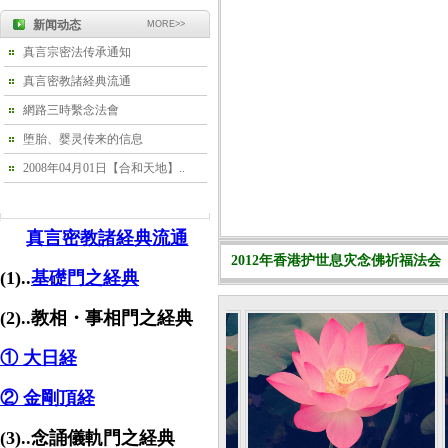
新闻动态
MORE>>
真言宗密法传承通知
真言密教諸経典流通
網路三時繫念法會
堕胎、婴灵传来的信息
2008年04月01日【合和天地】..
真言密教諸経典流通
2012年香港护世息灾念佛祈福法会
(1)..
基礎門之経典
(2)..教相・事相門之経典
① 大日経
② 金剛頂経
(3)..念誦儀軌門之経典