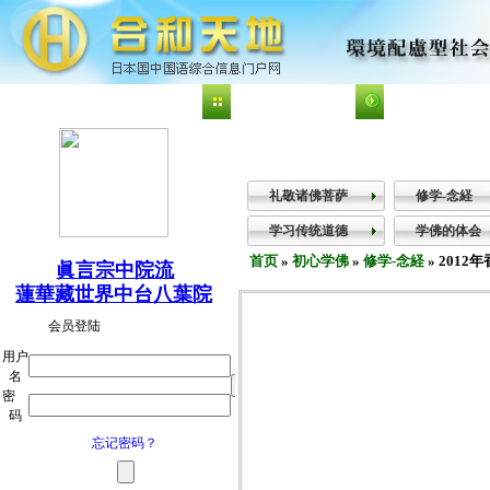
今天：2026年8月7日 星期五
已登录店铺数1,972 个
已登录用户数 63
中台八葉
真言密宗
显密经典
礼敬诸佛菩萨
修学-念経
学习传统道德
学佛的体会
首页
»
初心学佛
»
修学-念経
» 201
眞言宗中院流
蓮華藏世界中台八葉院