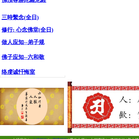
佛頂尊勝陀羅尼経
三時繫念(全日)
修行:
心念佛堂(全日)
做人应知--弟子规
佛子应知--六和敬
络虔诚忏悔室