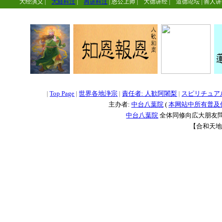
大经演义
|
大経科注
|
再讲科注
|
恩公上师
|
大德讲经
|
道德论坛
|
善人讲
=
=
=
|
Top Page
|
世界各地浄宗
|
責任者: 人歓阿闍梨
|
スピリチュア
主办者:
中台八葉院
(
本网站中所有普及
中台八葉院
全体同修向広大朋友問
【合和天