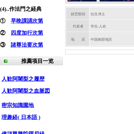
(4)..作法門之経典
経営類別
往生净土
①
早晩課誦次第
代表者
学生-人欢
②
四度加行次第
地 区
中国南部地区
③
諸尊法要次第
推薦项目一览
人歓阿闍梨之履歴
人歓阿闍梨之血脈図
密宗知識園地
理趣経( 日本語 )