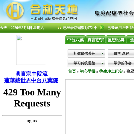
今天：2026年8月8日 星期六
已登录店铺数1,972 个
已登录用户数 63
中台八葉
真言密宗
显密经典
礼敬诸佛菩萨
修学-念経
学习传统道德
学佛的体会
首页
»
初心学佛
»
往生净土纪实
» 张亚
眞言宗中院流
蓮華藏世界中台八葉院