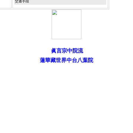
交通手段
眞言宗中院流
蓮華藏世界中台八葉院