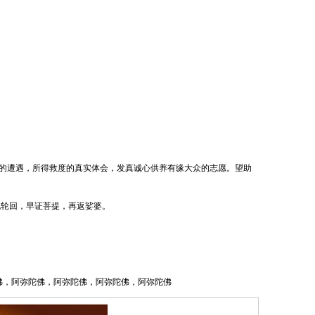
身的遭遇，所得救度的真实体会，发真诚心供养有缘大众的志愿。望助
脱轮回，早证菩提，再返娑婆。
，阿弥陀佛，阿弥陀佛，阿弥陀佛，阿弥陀佛