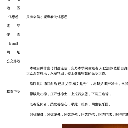
地 区
优惠卷
只有会员才能查看此优惠卷
電 話
传 真
E-mail
网 址
公交路线
本栏目并非宣传封建迷信，实乃本学院创始者 人歓法師 依照自
大众离苦得乐，永脱轮回，登上健康智慧的光明大道。
愿以此功德回向给 已故父亲 楊文起先生，愿我父 顺登净土，永
权责声明
愿以此功德，庄严佛净土，上报四众恩，下济三途苦，
若有见闻者，悉发菩提心，尽此一报身，同生极乐国。
阿弥陀佛，阿弥陀佛，阿弥陀佛，阿弥陀佛，阿弥陀佛，阿弥陀佛