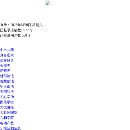
今天：2026年8月8日 星期六
已登录店铺数1,972 个
已登录用户数 630 个
中台八葉
真言密宗
显密经典
金剛界
胎藏界
佛部諸法
菩薩部法
明王部法
天部諸法
初心学佛
因果学堂
大德讲经
人歓阿闍梨
六和学院
各地布教
伝授活動信息