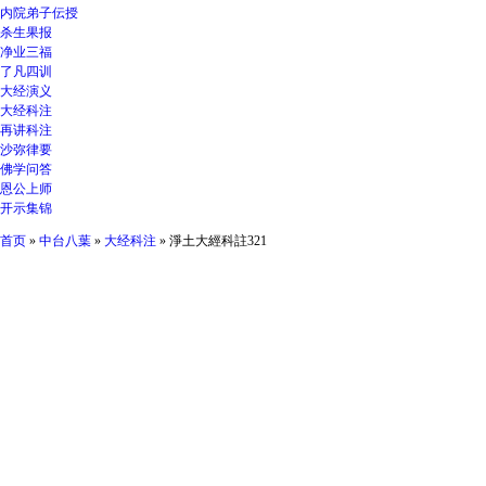
内院弟子伝授
杀生果报
净业三福
了凡四训
大经演义
大经科注
再讲科注
沙弥律要
佛学问答
恩公上师
开示集锦
首页
»
中台八葉
»
大经科注
» 淨土大經科註321