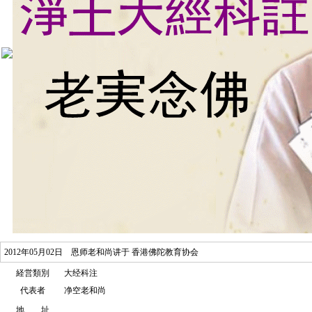
2012年05月02日 恩师老和尚讲于 香港佛陀教育协会
経営類別
大经科注
代表者
净空老和尚
地 址