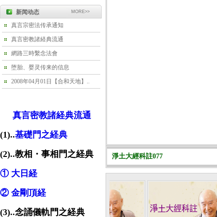
新闻动态
MORE>>
真言宗密法传承通知
真言密教諸経典流通
網路三時繫念法會
堕胎、婴灵传来的信息
2008年04月01日【合和天地】..
真言密教諸経典流通
(1)..
基礎門之経典
(2)..教相・事相門之経典
淨土大經科註077
① 大日経
② 金剛頂経
(3)..念誦儀軌門之経典