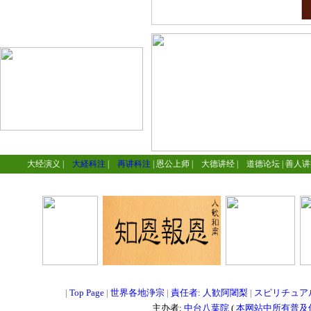
大经演义
|
大経科注
|
再讲科注
|
恩公上师
|
大德讲经
|
道德论坛
|
善人讲
=
=
=
|
Top Page
|
世界各地浄宗
|
責任者: 人歓阿闍梨
|
スピリチュア
主办者:
中台八葉院
(
本网站中所有普及