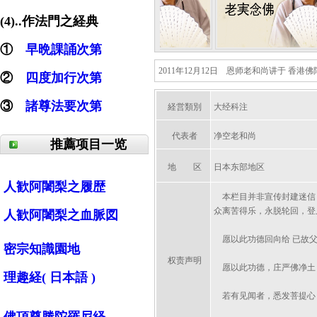
(4)..作法門之経典
①
早晩課誦次第
2011年12月12日 恩师老和尚讲于 香港
②
四度加行次第
③
諸尊法要次第
経営類別
大经科注
代表者
净空老和尚
推薦项目一览
地 区
日本东部地区
人歓阿闍梨之履歴
本栏目并非宣传封建迷信，
众离苦得乐，永脱轮回，登
人歓阿闍梨之血脈図
愿以此功德回向给 已故父
密宗知識園地
权责声明
愿以此功德，庄严佛净土
理趣経( 日本語 )
若有见闻者，悉发菩提心