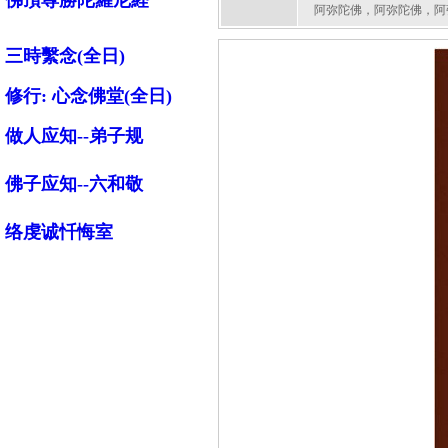
佛頂尊勝陀羅尼経
阿弥陀佛，阿弥陀佛，阿
三時繫念(全日)
修行:
心念佛堂(全日)
做人应知--弟子规
佛子应知--六和敬
络虔诚忏悔室