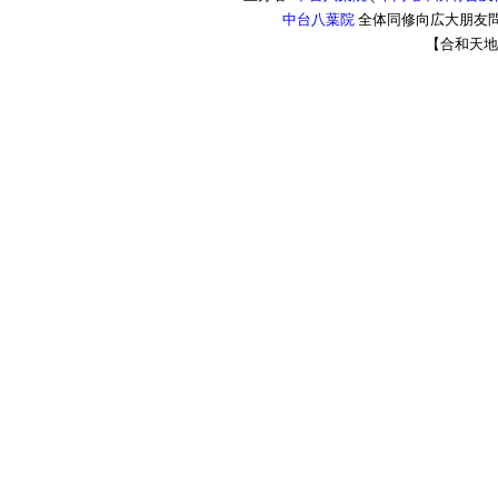
中台八葉院
全体同修向広大朋友問
【合和天