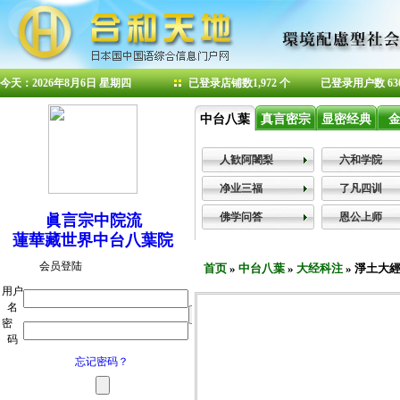
今天：2026年8月6日 星期四
已登录店铺数1,972 个
已登录用户数 63
中台八葉
真言密宗
显密经典
人歓阿闍梨
六和学院
净业三福
了凡四训
佛学问答
恩公上师
眞言宗中院流
蓮華藏世界中台八葉院
首页
»
中台八葉
»
大经科注
» 淨土大經