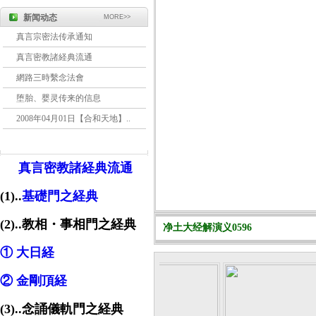
新闻动态
MORE>>
真言宗密法传承通知
真言密教諸経典流通
網路三時繫念法會
堕胎、婴灵传来的信息
2008年04月01日【合和天地】..
真言密教諸経典流通
(1)..
基礎門之経典
(2)..教相・事相門之経典
净土大经解演义0596
① 大日経
② 金剛頂経
(3)..念誦儀軌門之経典