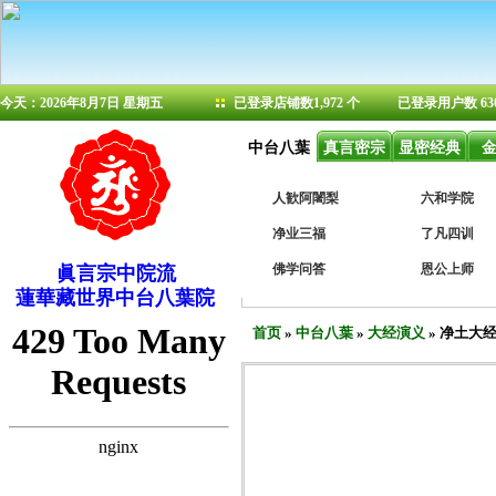
今天：2026年8月7日 星期五
已登录店铺数1,972 个
已登录用户数 63
中台八葉
真言密宗
显密经典
人歓阿闍梨
六和学院
净业三福
了凡四训
佛学问答
恩公上师
眞言宗中院流
蓮華藏世界中台八葉院
首页
»
中台八葉
»
大经演义
» 净土大经