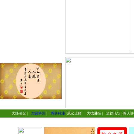
大经演义
|
大経科注
|
再讲科注
|
恩公上师
|
大德讲经
|
道德论坛
|
善人讲