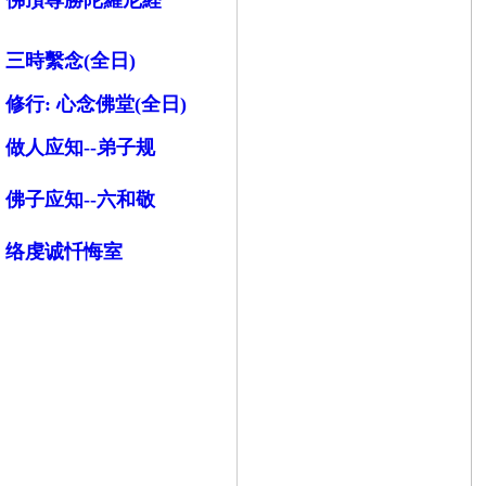
佛頂尊勝陀羅尼経
三時繫念(全日)
修行:
心念佛堂(全日)
做人应知--弟子规
佛子应知--六和敬
络虔诚忏悔室