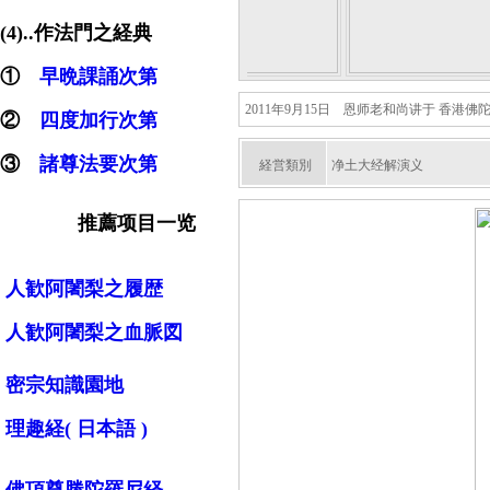
(4)..作法門之経典
①
早晩課誦次第
2011年9月15日 恩师老和尚讲于 香港佛
②
四度加行次第
③
諸尊法要次第
経営類別
净土大经解演义
推薦项目一览
人歓阿闍梨之履歴
人歓阿闍梨之血脈図
密宗知識園地
理趣経( 日本語 )