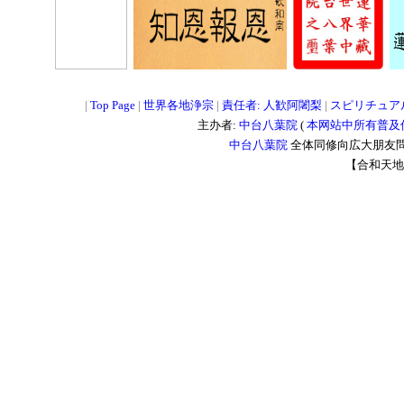
=
=
=
|
Top Page
|
世界各地浄宗
|
責任者: 人歓阿闍梨
|
スピリチュア
主办者:
中台八葉院
(
本网站中所有普及
中台八葉院
全体同修向広大朋友問
【合和天