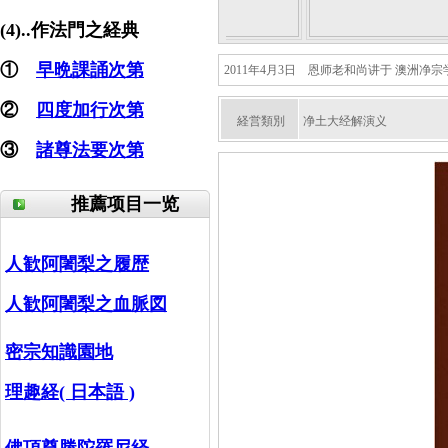
(4)..作法門之経典
①
早晩課誦次第
2011年4月3日 恩师老和尚讲于 澳洲净宗
②
四度加行次第
経営類別
净土大经解演义
③
諸尊法要次第
推薦项目一览
人歓阿闍梨之履歴
人歓阿闍梨之血脈図
密宗知識園地
理趣経( 日本語 )