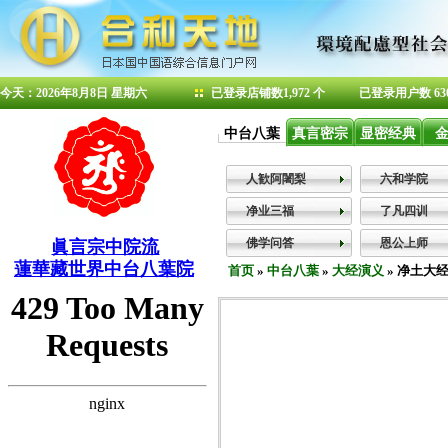
今天：2026年8月8日 星期六
已登录店铺数1,972 个
已登录用户数 63
中台八葉
真言密宗
显密经典
人歓阿闍梨
六和学院
净业三福
了凡四训
佛学问答
恩公上师
眞言宗中院流
蓮華藏世界中台八葉院
首页
»
中台八葉
»
大经演义
» 净土大经