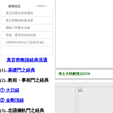
新闻动态
MORE>>
真言宗密法传承通知
真言密教諸経典流通
網路三時繫念法會
堕胎、婴灵传来的信息
2008年04月01日【合和天地】..
真言密教諸経典流通
(1)..
基礎門之経典
净土大经解演义0358
(2)..教相・事相門之経典
① 大日経
② 金剛頂経
(3)..念誦儀軌門之経典