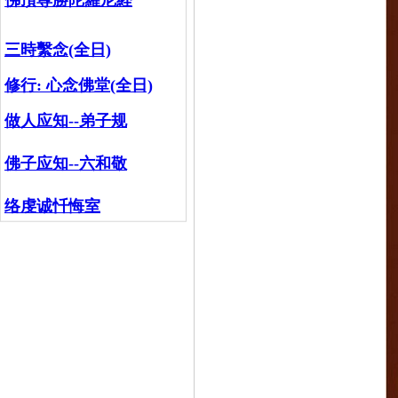
佛頂尊勝陀羅尼経
三時繫念(全日)
修行:
心念佛堂(全日)
做人应知--弟子规
佛子应知--六和敬
络虔诚忏悔室