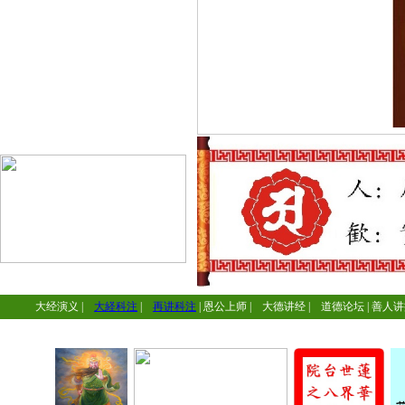
大经演义
|
大経科注
|
再讲科注
|
恩公上师
|
大德讲经
|
道德论坛
|
善人讲