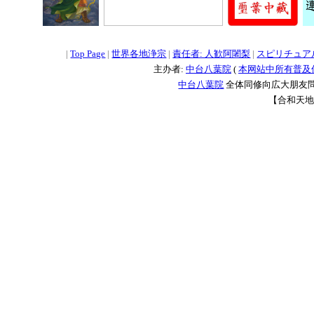
=
=
=
|
Top Page
|
世界各地浄宗
|
責任者: 人歓阿闍梨
|
スピリチュア
主办者:
中台八葉院
(
本网站中所有普及
中台八葉院
全体同修向広大朋友問
【合和天