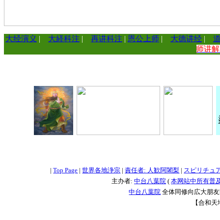
大经演义
|
大経科注
|
再讲科注
|
恩公上师
|
大德讲经
|
师讲
=
=
=
|
Top Page
|
世界各地浄宗
|
責任者: 人歓阿闍梨
|
スピリチュ
主办者:
中台八葉院
(
本网站中所有普
中台八葉院
全体同修向広大朋友問
【合和天