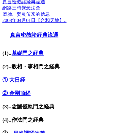
真言密教諸経典流通
網路三時繫念法會
堕胎、婴灵传来的信息
2008年04月01日【合和天地】..
真言密教諸経典流通
(1)..
基礎門之経典
(2)..教相・事相門之経典
① 大日経
② 金剛頂経
(3)..念誦儀軌門之経典
(4)..作法門之経典