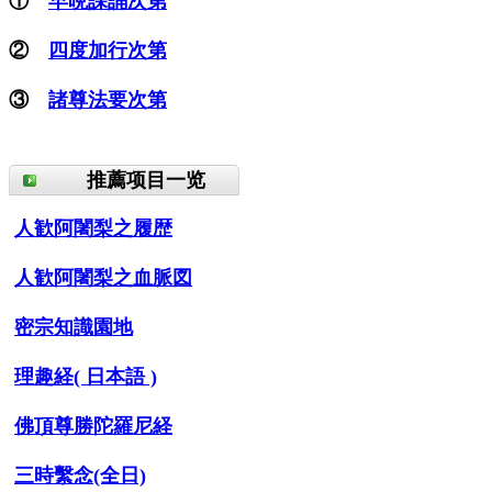
①
早晩課誦次第
②
四度加行次第
③
諸尊法要次第
推薦项目一览
人歓阿闍梨之履歴
人歓阿闍梨之血脈図
密宗知識園地
理趣経( 日本語 )
佛頂尊勝陀羅尼経
三時繫念(全日)