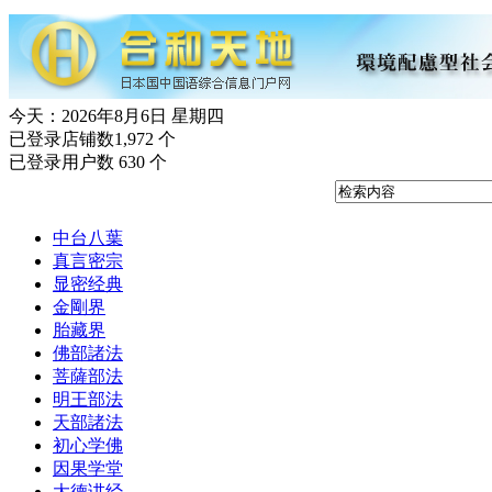
今天：2026年8月6日 星期四
已登录店铺数1,972 个
已登录用户数 630 个
中台八葉
真言密宗
显密经典
金剛界
胎藏界
佛部諸法
菩薩部法
明王部法
天部諸法
初心学佛
因果学堂
大德讲经