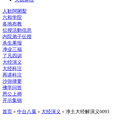
人歓阿闍梨
六和学院
各地布教
伝授活動信息
内院弟子伝授
杀生果报
净业三福
了凡四训
大经演义
大经科注
再讲科注
沙弥律要
佛学问答
恩公上师
开示集锦
首页
»
中台八葉
»
大经演义
» 净土大经解演义0093