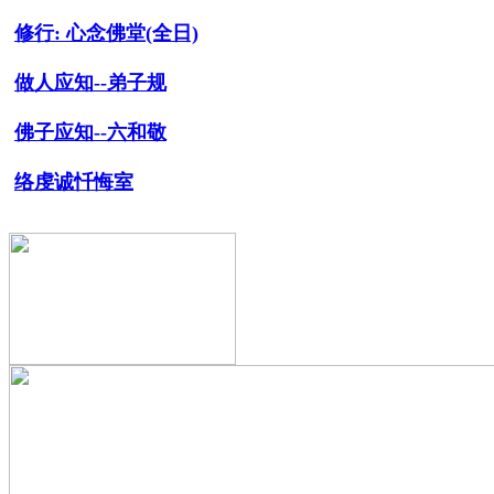
修行:
心念佛堂(全日)
做人应知--弟子规
佛子应知--六和敬
络虔诚忏悔室