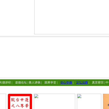
大德讲经
|
道德论坛
|
善人讲病
|
因果学堂
|
初心学佛
|
定弘法师
|
真言密宗
|
中