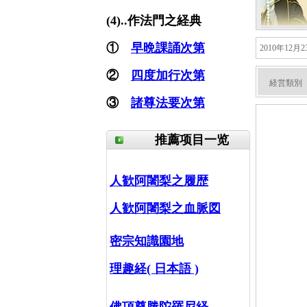
(4)..作法門之経典
①
早晩課誦次第
2010年1
②
四度加行次第
経営類別
③
諸尊法要次第
推薦项目一览
人歓阿闍梨之履歴
人歓阿闍梨之血脈図
密宗知識園地
理趣経( 日本語 )