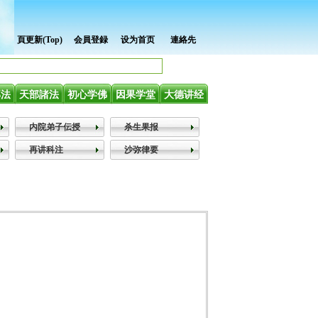
頁更新(Top)
会員登録
设为首页
連絡先
部法
天部諸法
初心学佛
因果学堂
大德讲经
内院弟子伝授
杀生果报
再讲科注
沙弥律要