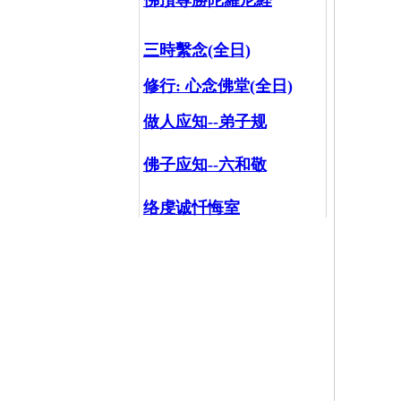
佛頂尊勝陀羅尼経
三時繫念(全日)
修行:
心念佛堂(全日)
做人应知--弟子规
佛子应知--六和敬
络虔诚忏悔室