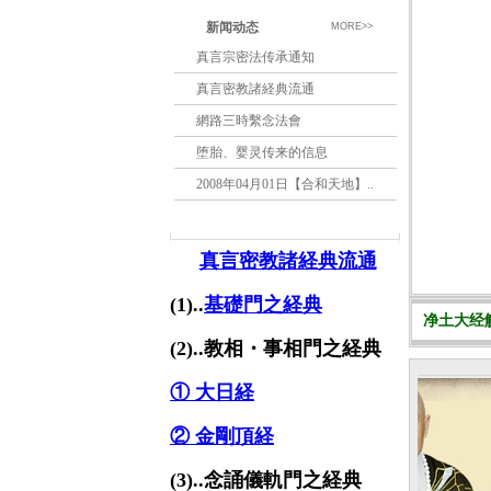
新闻动态
MORE>>
真言宗密法传承通知
真言密教諸経典流通
網路三時繫念法會
堕胎、婴灵传来的信息
2008年04月01日【合和天地】..
真言密教諸経典流通
(1)..
基礎門之経典
净土大经解
(2)..教相・事相門之経典
① 大日経
② 金剛頂経
(3)..念誦儀軌門之経典