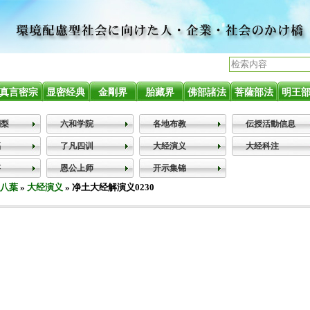
72 个
已登录用户数 630 个
真言密宗
显密经典
金剛界
胎藏界
佛部諸法
菩薩部法
明王
闍梨
六和学院
各地布教
伝授活動信息
福
了凡四训
大经演义
大经科注
答
恩公上师
开示集锦
八葉
»
大经演义
» 净土大经解演义0230