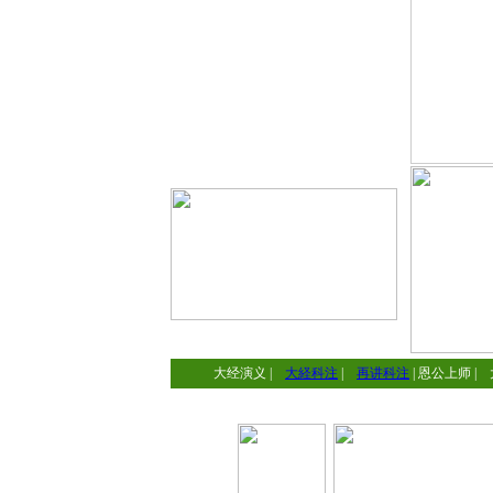
大经演义
|
大経科注
|
再讲科注
|
恩公上师
|