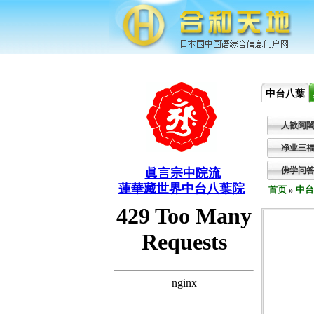
今天：2026年8月7日 星期五
已登录店铺数1,9
中台八葉
人歓阿
净业三
佛学问
眞言宗中院流
蓮華藏世界中台八葉院
首页
»
中台