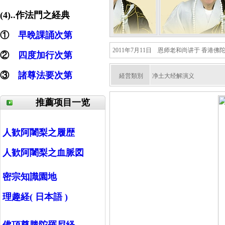
(4)..作法門之経典
①
早晩課誦次第
2011年7月11日 恩师老和尚讲于 香港佛
②
四度加行次第
③
諸尊法要次第
経営類別
净土大经解演义
推薦项目一览
人歓阿闍梨之履歴
人歓阿闍梨之血脈図
密宗知識園地
理趣経( 日本語 )