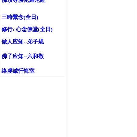
佛頂尊勝陀羅尼経
三時繫念(全日)
修行:
心念佛堂(全日)
做人应知--弟子规
佛子应知--六和敬
络虔诚忏悔室