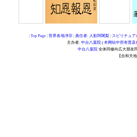
=
=
=
|
Top Page
|
世界各地浄宗
|
責任者: 人歓阿闍梨
|
スピリチュア
主办者:
中台八葉院
(
本网站中所有普及
中台八葉院
全体同修向広大朋友問
【合和天