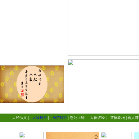
大经演义
|
大経科注
|
再讲科注
|
恩公上师
|
大德讲经
|
道德论坛
|
善人讲