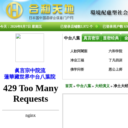
今天：2026年8月7日 星期五
已登录店铺数1,972 个
已登录用户数 63
中台八葉
真言密宗
显密经典
人歓阿闍梨
六和学院
净业三福
了凡四训
佛学问答
恩公上师
眞言宗中院流
蓮華藏世界中台八葉院
首页
»
中台八葉
»
大经演义
» 净土大经