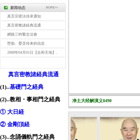
新闻动态
MORE>>
真言宗密法传承通知
真言密教諸経典流通
網路三時繫念法會
堕胎、婴灵传来的信息
2008年04月01日【合和天地】..
真言密教諸経典流通
(1)..
基礎門之経典
(2)..教相・事相門之経典
净土大经解演义0490
① 大日経
② 金剛頂経
(3)..念誦儀軌門之経典