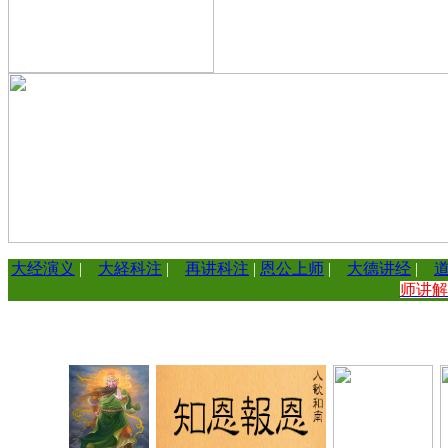
大经演义
|
大経科注
|
再讲科注
|
恩公上师
|
大德讲经
|
师讲