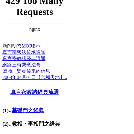
新闻动态
MORE>>
真言宗密法传承通知
真言密教諸経典流通
網路三時繫念法會
堕胎、婴灵传来的信息
2008年04月01日【合和天地】..
真言密教諸経典流通
(1)..
基礎門之経典
(2)..教相・事相門之経典