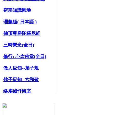
密宗知識園地
理趣経( 日本語 )
佛頂尊勝陀羅尼経
三時繫念(全日)
修行:
心念佛堂(全日)
做人应知--弟子规
佛子应知--六和敬
络虔诚忏悔室