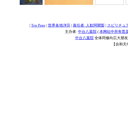
=
=
=
|
Top Page
|
世界各地浄宗
|
責任者: 人歓阿闍梨
|
スピリチュ
主办者:
中台八葉院
(
本网站中所有普
中台八葉院
全体同修向広大朋友問
【合和天