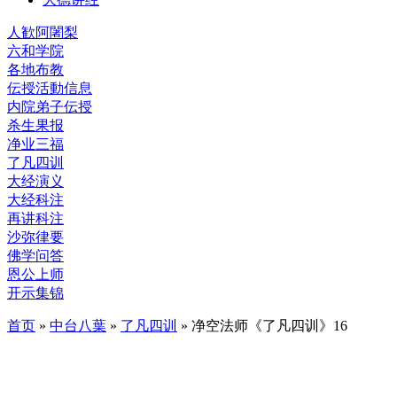
人歓阿闍梨
六和学院
各地布教
伝授活動信息
内院弟子伝授
杀生果报
净业三福
了凡四训
大经演义
大经科注
再讲科注
沙弥律要
佛学问答
恩公上师
开示集锦
首页
»
中台八葉
»
了凡四训
» 净空法师《了凡四训》16