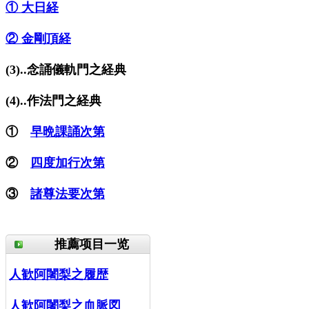
① 大日経
② 金剛頂経
(3)..念誦儀軌門之経典
(4)..作法門之経典
①
早晩課誦次第
②
四度加行次第
③
諸尊法要次第
推薦项目一览
人歓阿闍梨之履歴
人歓阿闍梨之血脈図