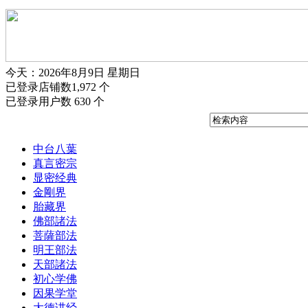
今天：2026年8月9日 星期日
已登录店铺数1,972 个
已登录用户数 630 个
中台八葉
真言密宗
显密经典
金剛界
胎藏界
佛部諸法
菩薩部法
明王部法
天部諸法
初心学佛
因果学堂
大德讲经