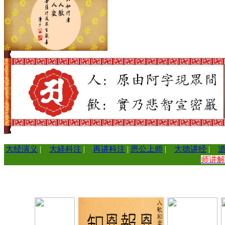
大经演义
|
大経科注
|
再讲科注
|
恩公上师
|
大德讲经
|
师讲