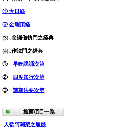
① 大日経
② 金剛頂経
(3)..念誦儀軌門之経典
(4)..作法門之経典
①
早晩課誦次第
②
四度加行次第
③
諸尊法要次第
推薦项目一览
人歓阿闍梨之履歴