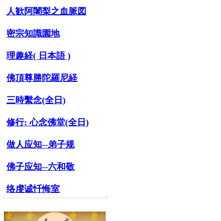
人歓阿闍梨之血脈図
密宗知識園地
理趣経( 日本語 )
佛頂尊勝陀羅尼経
三時繫念(全日)
修行:
心念佛堂(全日)
做人应知--弟子规
佛子应知--六和敬
络虔诚忏悔室