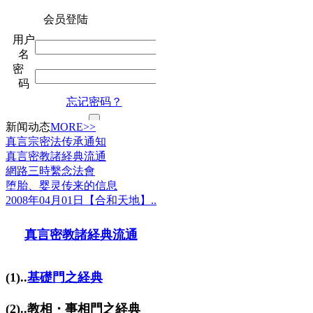
新闻动态
MORE>>
真言宗密法传承通知
真言密教諸経典流通
網路三時繫念法會
堕胎、婴灵传来的信息
2008年04月01日【合和天地】..
真言密教諸経典流通
(1)..
基礎門之経典
(2)..教相・事相門之経典