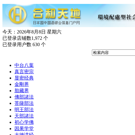
今天：2026年8月8日 星期六
已登录店铺数1,972 个
已登录用户数 630 个
中台八葉
真言密宗
显密经典
金剛界
胎藏界
佛部諸法
菩薩部法
明王部法
天部諸法
初心学佛
因果学堂
大德讲经