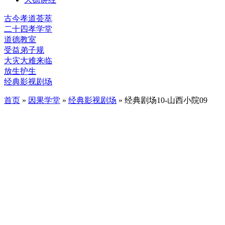
古今孝道荟萃
二十四孝学堂
道德教室
受益弟子规
大灾大难来临
放生护生
经典影视剧场
首页
»
因果学堂
»
经典影视剧场
» 经典剧场10-山西小院09