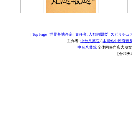
=
=
=
|
Top Page
|
世界各地浄宗
|
責任者: 人歓阿闍梨
|
スピリチュ
主办者:
中台八葉院
(
本网站中所有普
中台八葉院
全体同修向広大朋友問
【合和天