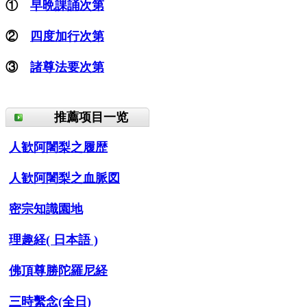
①
早晩課誦次第
②
四度加行次第
③
諸尊法要次第
推薦项目一览
人歓阿闍梨之履歴
人歓阿闍梨之血脈図
密宗知識園地
理趣経( 日本語 )
佛頂尊勝陀羅尼経
三時繫念(全日)