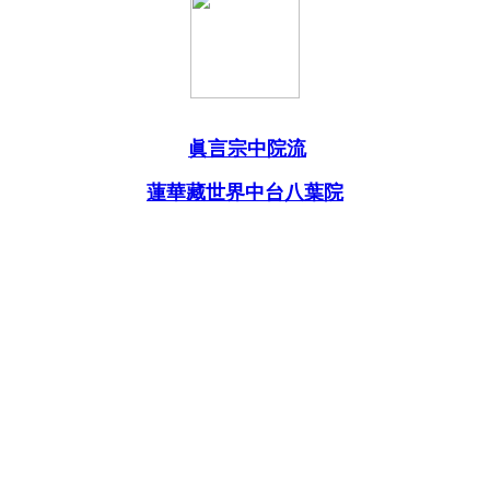
眞言宗中院流
蓮華藏世界中台八葉院