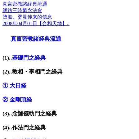
真言密教諸経典流通
網路三時繫念法會
堕胎、婴灵传来的信息
2008年04月01日【合和天地】..
真言密教諸経典流通
(1)..
基礎門之経典
(2)..教相・事相門之経典
① 大日経
② 金剛頂経
(3)..念誦儀軌門之経典
(4)..作法門之経典