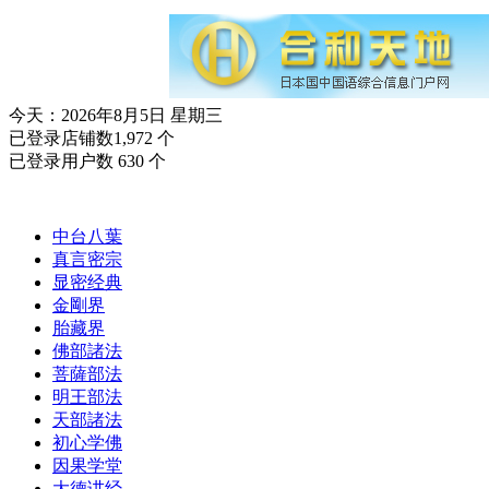
今天：2026年8月5日 星期三
已登录店铺数1,972 个
已登录用户数 630 个
中台八葉
真言密宗
显密经典
金剛界
胎藏界
佛部諸法
菩薩部法
明王部法
天部諸法
初心学佛
因果学堂
大德讲经