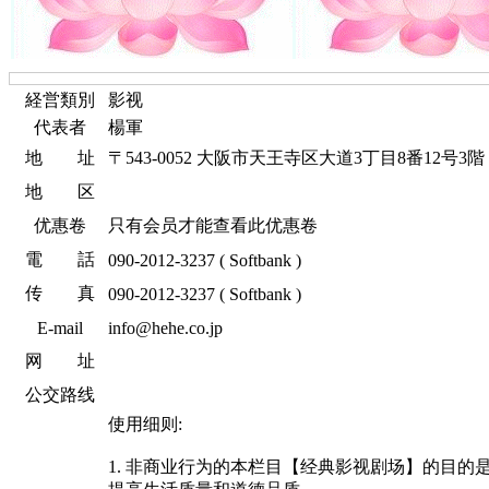
経営類別
影视
代表者
楊軍
地 址
〒543-0052 大阪市天王寺区大道3丁目8番12号3階
地 区
优惠卷
只有会员才能查看此优惠卷
電 話
090-2012-3237 ( Softbank )
传 真
090-2012-3237 ( Softbank )
E-mail
info@hehe.co.jp
网 址
公交路线
使用细则:
1. 非商业行为的本栏目【经典影视剧场】的目