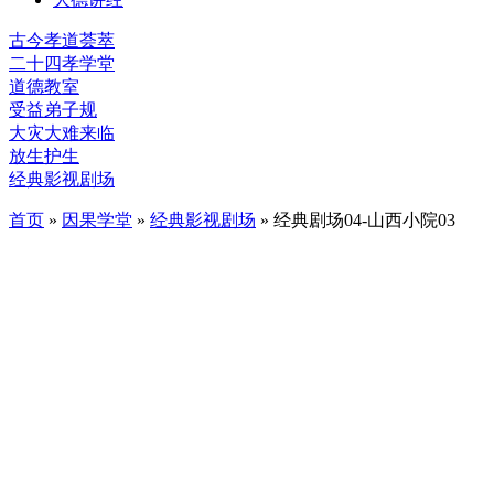
古今孝道荟萃
二十四孝学堂
道德教室
受益弟子规
大灾大难来临
放生护生
经典影视剧场
首页
»
因果学堂
»
经典影视剧场
» 经典剧场04-山西小院03