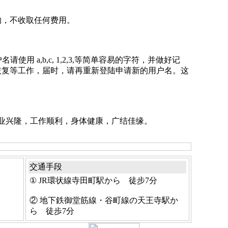
的，不收取任何费用。
用 a,b,c, 1,2,3,等简单容易的字符，并做好记
恢复等工作，届时，请再重新登陆申请新的用户名。这
业兴隆，工作顺利，身体健康，广结佳缘。
交通手段
① JR環状線寺田町駅から 徒步7分
② 地下鉄御堂筋線・谷町線の天王寺駅か
ら 徒歩7分