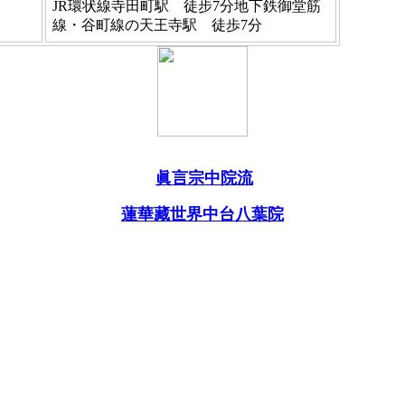
JR環状線寺田町駅 徒步7分地下鉄御堂筋
線・谷町線の天王寺駅 徒歩7分
眞言宗中院流
蓮華藏世界中台八葉院