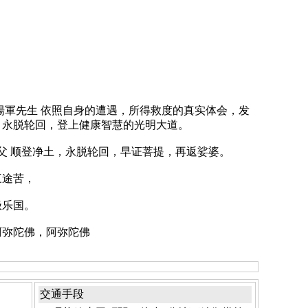
軍先生 依照自身的遭遇，所得救度的真实体会，发
，永脱轮回，登上健康智慧的光明大道。
父 顺登净土，永脱轮回，早证菩提，再返娑婆。
三途苦，
极乐国。
弥陀佛，阿弥陀佛
交通手段