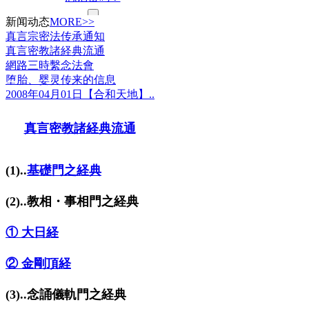
新闻动态
MORE>>
真言宗密法传承通知
真言密教諸経典流通
網路三時繫念法會
堕胎、婴灵传来的信息
2008年04月01日【合和天地】..
真言密教諸経典流通
(1)..
基礎門之経典
(2)..教相・事相門之経典
① 大日経
② 金剛頂経
(3)..念誦儀軌門之経典