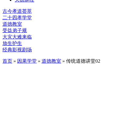
古今孝道荟萃
二十四孝学堂
道德教室
受益弟子规
大灾大难来临
放生护生
经典影视剧场
首页
»
因果学堂
»
道德教室
» 传统道德讲堂02