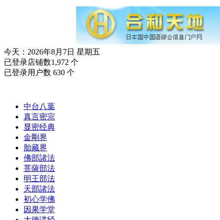
今天：2026年8月7日 星期五
已登录店铺数1,972 个
已登录用户数 630 个
中台八葉
真言密宗
显密经典
金剛界
胎藏界
佛部諸法
菩薩部法
明王部法
天部諸法
初心学佛
因果学堂
大德讲经