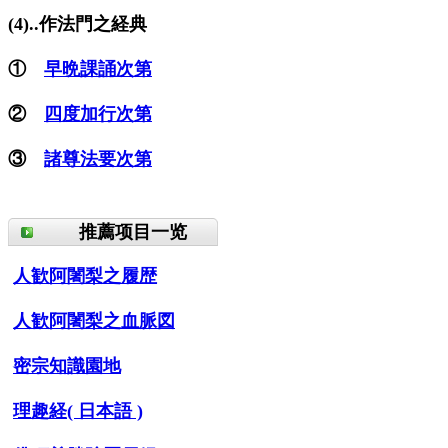
(4)..作法門之経典
①
早晩課誦次第
②
四度加行次第
③
諸尊法要次第
推薦项目一览
人歓阿闍梨之履歴
人歓阿闍梨之血脈図
密宗知識園地
理趣経( 日本語 )