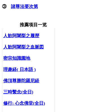
③
諸尊法要次第
推薦项目一览
人歓阿闍梨之履歴
人歓阿闍梨之血脈図
密宗知識園地
理趣経( 日本語 )
佛頂尊勝陀羅尼経
三時繫念(全日)
修行:
心念佛堂(全日)