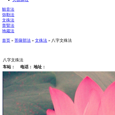
観音法
弥勒法
文殊法
普賢法
地蔵法
首页
»
菩薩部法
»
文殊法
» 八字文殊法
八字文殊法
车站：
电话：
地址：