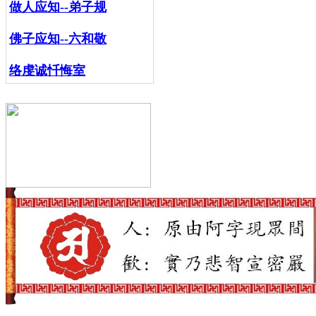
做人应知--弟子规
佛子应知--六和敬
络虔诚忏悔室