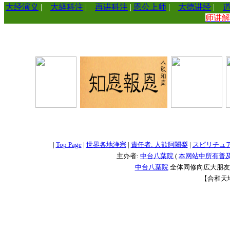
大经演义
|
大経科注
|
再讲科注
|
恩公上师
|
大德讲经
|
师讲
=
=
=
|
Top Page
|
世界各地浄宗
|
責任者: 人歓阿闍梨
|
スピリチュ
主办者:
中台八葉院
(
本网站中所有普
中台八葉院
全体同修向広大朋友問
【合和天