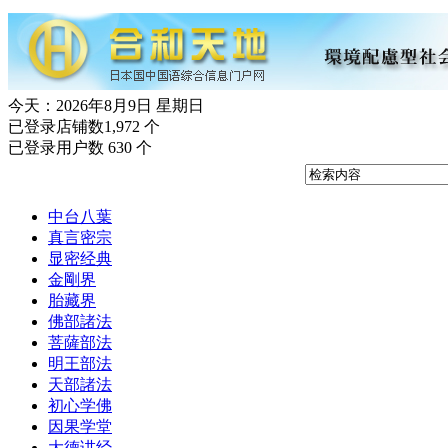
今天：2026年8月9日 星期日
已登录店铺数1,972 个
已登录用户数 630 个
中台八葉
真言密宗
显密经典
金剛界
胎藏界
佛部諸法
菩薩部法
明王部法
天部諸法
初心学佛
因果学堂
大德讲经