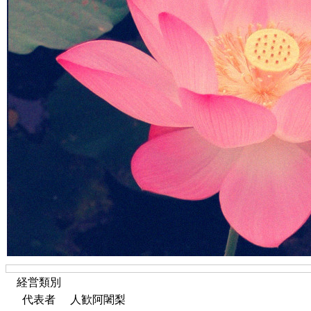
経営類別
代表者
人歓阿闍梨