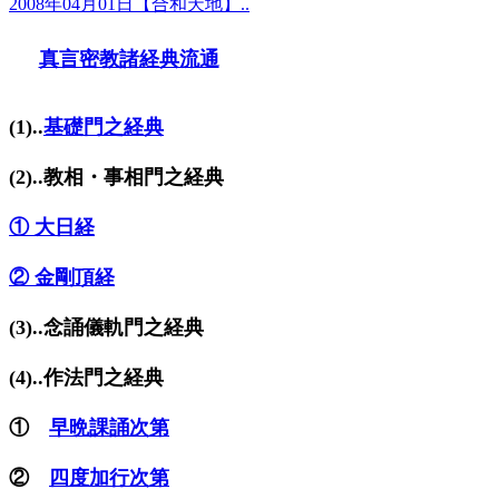
2008年04月01日【合和天地】..
真言密教諸経典流通
(1)..
基礎門之経典
(2)..教相・事相門之経典
① 大日経
② 金剛頂経
(3)..念誦儀軌門之経典
(4)..作法門之経典
①
早晩課誦次第
②
四度加行次第