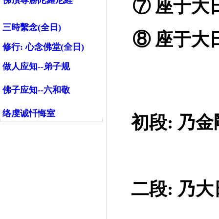
佛頂尊勝陀羅尼経
⑦ 座于大日
三時繫念(全日)
⑧ 座于大日
修行:
心念佛堂(全日)
做人应知--弟子规
佛子应知--六和敬
络虔诚忏悔室
==
初段: 乃
==
二段: 乃