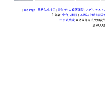
|
Top Page
|
世界各地浄宗
|
責任者: 人歓阿闍梨
|
スピリチュア
主办者:
中台八葉院
(
本网站中所有普及
中台八葉院
全体同修向広大朋友問
【合和天