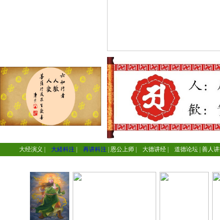
大经演义
|
大経科注
|
再讲科注
|
恩公上师
|
大德讲经
|
道德论坛
|
善人讲
=
=
=