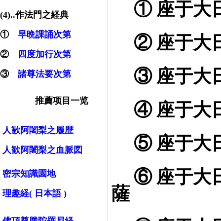
① 座于大日
(4)..作法門之経典
①
早晩課誦次第
② 座于大日
②
四度加行次第
③ 座于大日
③
諸尊法要次第
推薦项目一览
④ 座于大日
人歓阿闍梨之履歴
⑤ 座于大日
人歓阿闍梨之血脈図
⑥ 座于大日
密宗知識園地
薩
理趣経( 日本語 )