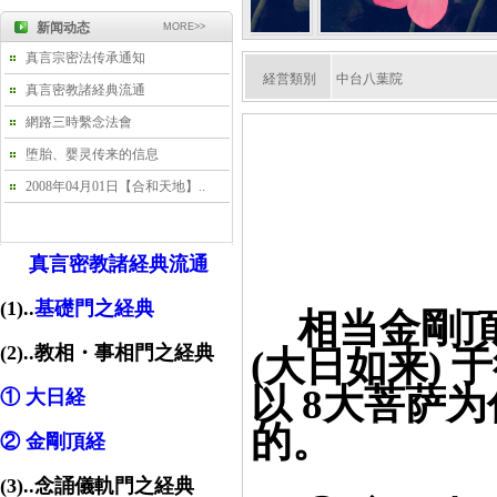
新闻动态
MORE>>
真言宗密法传承通知
経営類別
中台八葉院
真言密教諸経典流通
網路三時繫念法會
=
堕胎、婴灵传来的信息
==========
2008年04月01日【合和天地】..
真言密教諸経典流通
(1)..
基礎門之経典
==
相当金剛
(2)..教相・事相門之経典
(大日如来)
以 8大菩萨为
① 大日経
的。
② 金剛頂経
(3)..念誦儀軌門之経典