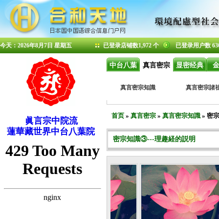
今天：2026年8月7日 星期五
已登录店铺数1,972 个
已登录用户数 63
中台八葉
真言密宗
显密经典
真言密宗知識
真言密宗諸
首页
»
真言密宗
»
真言密宗知識
» 密
眞言宗中院流
蓮華藏世界中台八葉院
密宗知識③---理趣経的説明