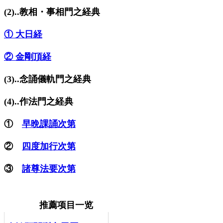
(2)..教相・事相門之経典
① 大日経
② 金剛頂経
(3)..念誦儀軌門之経典
(4)..作法門之経典
①
早晩課誦次第
②
四度加行次第
③
諸尊法要次第
推薦项目一览