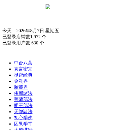
今天：2026年8月7日 星期五
已登录店铺数1,972 个
已登录用户数 630 个
中台八葉
真言密宗
显密经典
金剛界
胎藏界
佛部諸法
菩薩部法
明王部法
天部諸法
初心学佛
因果学堂
大德讲经