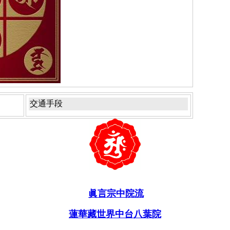
交通手段
眞言宗中院流
蓮華藏世界中台八葉院