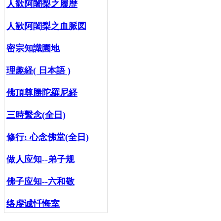
人歓阿闍梨之履歴
人歓阿闍梨之血脈図
密宗知識園地
理趣経( 日本語 )
佛頂尊勝陀羅尼経
三時繫念(全日)
修行:
心念佛堂(全日)
做人应知--弟子规
佛子应知--六和敬
络虔诚忏悔室