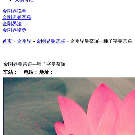
金剛界説明
金剛界曼荼羅
金剛界法
金剛界諸尊
首页
»
金剛界
»
金剛界曼荼羅
» 金剛界曼荼羅---種子字曼荼羅
金剛界曼荼羅---種子字曼荼羅
车站：
电话：
地址：