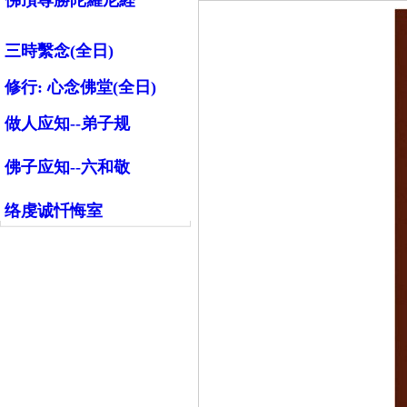
佛頂尊勝陀羅尼経
三時繫念(全日)
修行:
心念佛堂(全日)
做人应知--弟子规
佛子应知--六和敬
络虔诚忏悔室