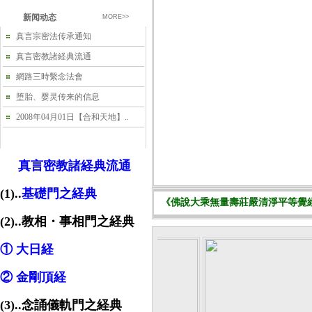
新闻动态
MORE>>
真言宗密法传承通知
真言密教諸経典流通
網路三時繫念法會
堕胎、婴灵传来的信息
2008年04月01日【合和天地】..
真言密教諸経典流通
(1)..
基礎門之経典
《佛說大乘無量壽莊嚴清淨平等覺經
(2)..教相・事相門之経典
① 大日経
② 金剛頂経
(3)..念誦儀軌門之経典