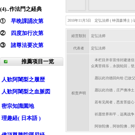
(4)..作法門之経典
①
早晩課誦次第
2010年11月5日 定弘法师 ( 钟茂森博士 
②
四度加行次第
経営類別
定弘法师
③
諸尊法要次第
代表者
定弘法师
本栏目并非宣传封建迷信，
推薦项目一览
众离苦得乐，永脱轮回，登
愿以此功德回向给 已故父
人歓阿闍梨之履歴
愿以此功德，庄严佛净土
人歓阿闍梨之血脈図
权责声明
若有见闻者，悉发菩提心
密宗知識園地
祈愿世界和平，远离战争
理趣経( 日本語 )
阿弥陀佛，阿弥陀佛，阿