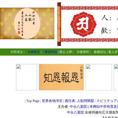
大经演义
|
大経科注
|
再讲科注
|
恩公上师
|
大德讲经
|
道德论坛
|
善人讲
=
=
=
|
Top Page
|
世界各地浄宗
|
責任者: 人歓阿闍梨
|
スピリチュア
主办者:
中台八葉院
(
本网站中所有普及
中台八葉院
全体同修向広大朋友問