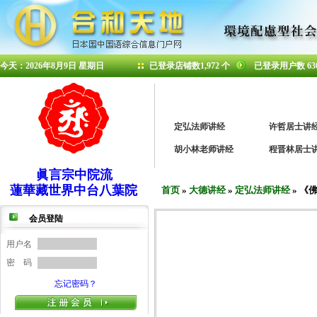
今天：2026年8月9日 星期日
已登录店铺数1,972 个
已登录用户数 63
中台八葉
真言密宗
显密经典
定弘法师讲经
许哲居士讲
胡小林老师讲经
程晋林居士
眞言宗中院流
蓮華藏世界中台八葉院
首页
»
大德讲经
»
定弘法师讲经
» 《